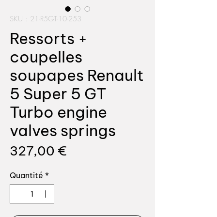
SKU : 21-R5GT-10-253
Ressorts +
coupelles
soupapes Renault
5 Super 5 GT
Turbo engine
valves springs
Prix
327,00 €
Quantité
*