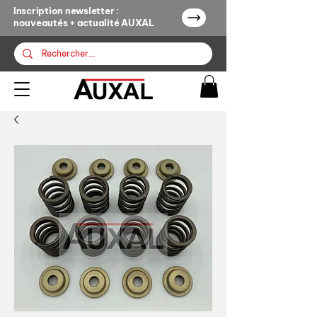
Inscription newsletter :
nouveautés + actualité AUXAL