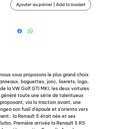
Ajouter au panier | Add to basket
OEM mirror for Renault 5 Alpine and
Alpine Turbo.
Supply with fixation kitOEM
références: 6001015511 right /
6001014609 left
 nous vous proposons le plus grand choix
anneaux, baguettes, jonc, liserets, logo,
 de la VW Golf GTI MKI, les deux voitures
a généré toute une série de talentueux
roposant, via la traction avant, une
angea son fusil d'épaule et s'orienta vers
ent : la Renault 5 était née et ses
urbo. Première arrivée la Renault 5 R5