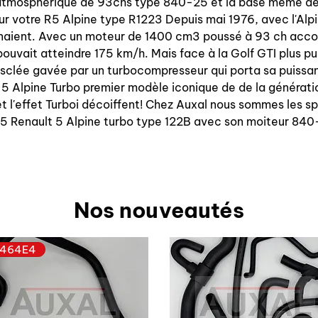
tmosphérique de 93chs type 840-25 et la base même de l
ur votre R5 Alpine type R1223 Depuis mai 1976, avec l'Alpi
naient. Avec un moteur de 1400 cm3 poussé à 93 ch accou
pouvait atteindre 175 km/h. Mais face à la Golf GTI plus pui
musclée gavée par un turbocompresseur qui porta sa puissa
 5 Alpine Turbo premier modèle iconique de de la générati
 l'effet Turboi décoiffent! Chez Auxal nous sommes les s
 R5 Renault 5 Alpine turbo type 122B avec son moiteur 8
Nos nouveautés
464E4