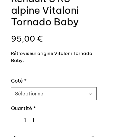
alpine Vitaloni
Tornado Baby
Prix
95,00 €
Rétroviseur origine Vitaloni Tornado
Baby.
Monté à l’origine côté conducteur et
Coté
*
en option côté passager. Rétroviseur
100% origine, fixation identique à
Sélectionner
l’original.
Quantité
*
Références origine: 6001015511 droit /
6001014609 gauche
———————————-