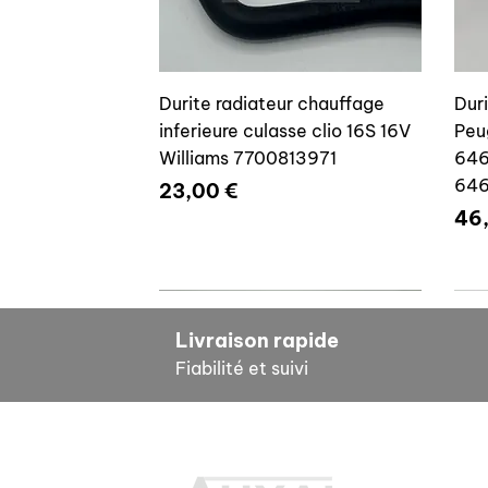
Durite radiateur chauffage
Dur
inferieure culasse clio 16S 16V
Peu
Williams 7700813971
646
64
Prix
23,00 €
Pri
46
7700804635
7
Livraison rapide
Fiabilité et suivi
INF