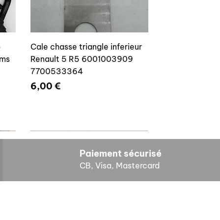
o
Cale chasse triangle inferieur
ams
Renault 5 R5 6001003909
7700533364
Prix
6,00 €
Paiement sécurisé
CB, Visa, Mastercard
HORAIRES D'OUVERTURE