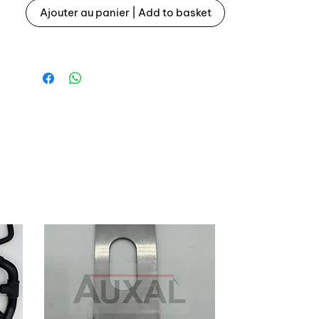
Ajouter au panier | Add to basket
Secondary shaft bearing for Renault
5 Alpine
For gearbox type 385 (R5 Alpine
atmospheric)
OEM reference: 7703090181 /
0852957000 (number 33 on explode
view)