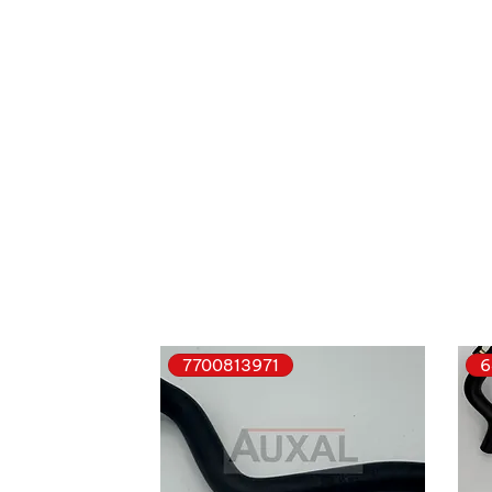
7700813971
6