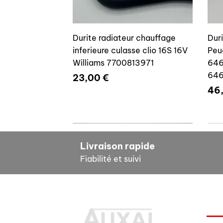
Durite radiateur chauffage
Dur
inferieure culasse clio 16S 16V
Peu
Williams 7700813971
646
64
Prix
23,00 €
Pri
46
7700804635
7
Livraison rapide
Fiabilité et suivi
INF