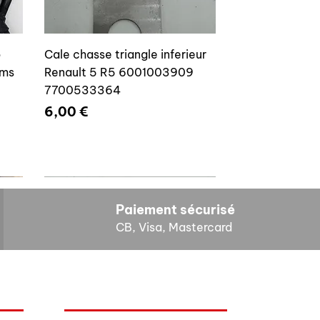
o
Cale chasse triangle inferieur
ams
Renault 5 R5 6001003909
7700533364
Prix
6,00 €
Paiement sécurisé
CB, Visa, Mastercard
HORAIRES D'OUVERTURE