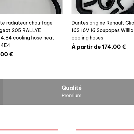
ite radiateur chauffage
Durites origine Renault Cli
geot 205 RALLYE
16S 16V 16 Soupapes Willi
4.E4 cooling hose heat
cooling hoses
64E4
Prix promotionnel
À partir de
174,00 €
x
,00 €
700804636
6464E4
Qualité
Premium
O
NOS BOLIDES