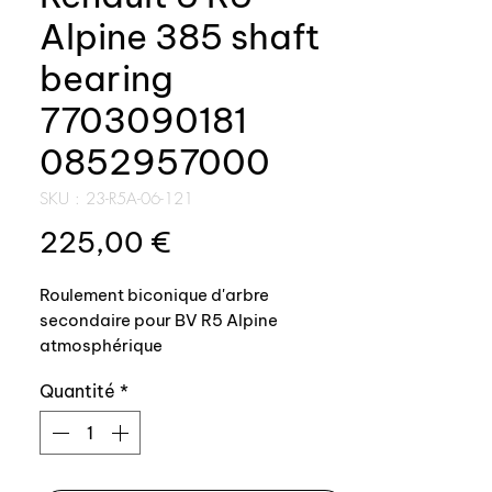
Alpine 385 shaft
bearing
7703090181
0852957000
SKU : 23-R5A-06-121
Prix
225,00 €
Roulement biconique d'arbre
secondaire pour BV R5 Alpine
atmosphérique
Quantité
*
Pour type BV : 385 (R5 Alpine)
Référence origine: 7703090181 /
0852957000 (repère 33 sur éclaté)