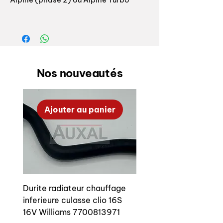
Référence origine R5 Alpine phase 2 à
partir de 1978 / numéro chassis <
11351: 77 03 090 195, extérieur 77 03
090 270
Nos nouveautés
R5 Alpine turbo: 77 03 090 195
Fabrication allemande, top qualité!
Ajouter au panier
Kit complet 2 roulements sans graisse
ni ecrou.
OEM reference:
- R5 Alpine phase 2 from 1978 /
numéro chassis < 11351 inner : 77 03
Durite radiateur chauffage
090 195, outer 77 03 090 270
inferieure culasse clio 16S
16V Williams 7700813971
R5 Alpine turbo: 77 03 090 195