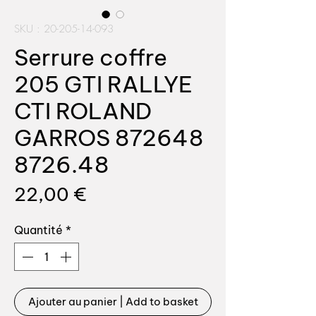
SKU : 20-205-14-093
Serrure coffre
205 GTI RALLYE
CTI ROLAND
GARROS 872648
8726.48
Prix
22,00 €
Quantité
*
Ajouter au panier | Add to basket