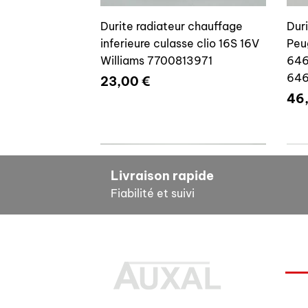
Durite radiateur chauffage
Dur
inferieure culasse clio 16S 16V
Peu
Williams 7700813971
646
64
Prix
23,00 €
Pri
46
7700804635
7
Livraison rapide
Fiabilité et suivi
INF
Durite radiateur chauffage
Cale reglage gache coffre R5
Dur
Pour
inferieure culasse clio 16S 16V
7700533145
clio