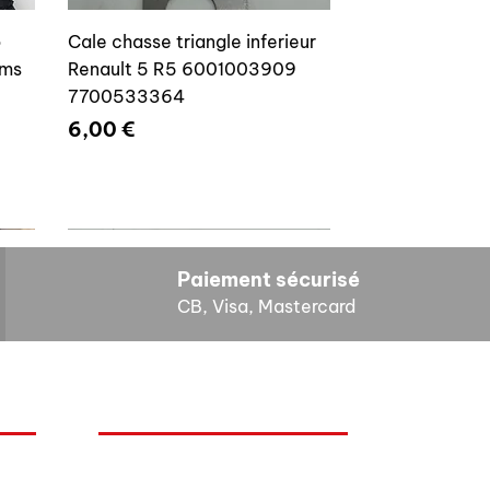
o
Cale chasse triangle inferieur
ams
Renault 5 R5 6001003909
7700533364
Prix
6,00 €
Paiement sécurisé
CB, Visa, Mastercard
HORAIRES D'OUVERTURE
Cales reglage gache coffre R5
Lundi : 14h - 17h
4E4
7700533145
Mardi : 9h - 12h 14h - 17h