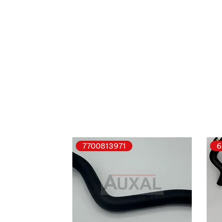
7700813971
6