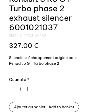
Turbo phase 2
exhaust silencer
6001021037
SKU : 21-R5GT-10-282
Prix
327,00 €
Silencieux échappement origine pour
Renault 5 GT Turbo phase 2
Référence origine: 6001021037
Quantité
*
-------------------------------
-------------
OEM exhaust for Renault 5 GT Turbo
phase 2
Ajouter au panier | Add to basket