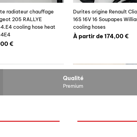
ite radiateur chauffage
Durites origine Renault Cli
geot 205 RALLYE
16S 16V 16 Soupapes Willi
4.E4 cooling hose heat
cooling hoses
64E4
Prix promotionnel
À partir de
174,00 €
x
,00 €
700804636
6464E4
Qualité
Premium
O
NOS BOLIDES
ite vase expansion culasse
Durite radiateur chauffage
quoi Auxal ?
Peugeot
 16S 16V Williams
Peugeot 205 RALLYE 646