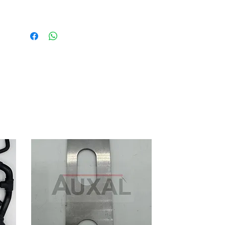
OEM reference: 6001021037