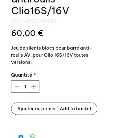
Clio16S/16V
SKU : 20-CLIO-02-032
Prix
60,00 €
Jeu de silents blocs pour barre anti-
roulis AV. pour Clio 16S/16V toutes
versions.
Dureté origine.
Quantité
*
Pièce neuves, refabrication exclusive
AUXAL.
Le kit comprend les références
3/4/5/6 et 7/8 de l'éclaté joint:
Ajouter au panier | Add to basket
- 2 silents blocs avant de barre anti-
roulis coté triangle avec leur vis
- 2 silents blocs centraux de barre
anti-roulis logés dans les paliers