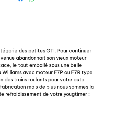
- chapes de silent blocs centraux
Nous pouvons livrer les silents blocs à
l'unité si besoin.
-------------------------------
----------------------
Anti-roll bar bushing kit for Renault
tégorie des petites GTI. Pour continuer
Clio 16S/16V.
le venue abandonnait son vieux moteur
Genuine Renault parts, made by the
cace, le tout emballé sous une belle
original manufacturer, last
ou Williams avec moteur F7P ou F7R type
fabrication.
des trains roulants pour votre auto
Stiffness OEM.
 fabrication mais de plus nous sommes la
References include in the kit are:
 de refroidissement de votre yougtimer :
3/4/5/6 and 7/8.
Suitable for all Renault Clio 16S/16V
all versions.