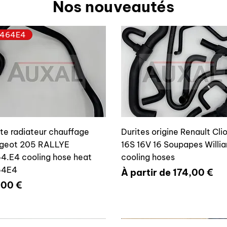
Nos nouveautés
464E4
ite radiateur chauffage
Durites origine Renault Cli
geot 205 RALLYE
16S 16V 16 Soupapes Willi
4.E4 cooling hose heat
cooling hoses
64E4
Prix promotionnel
À partir de
174,00 €
x
,00 €