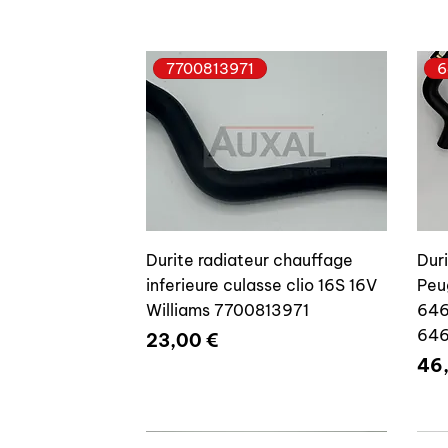
7700813971
6
Durite radiateur chauffage
Dur
inferieure culasse clio 16S 16V
Peu
Williams 7700813971
646
64
Prix
23,00 €
Pri
46