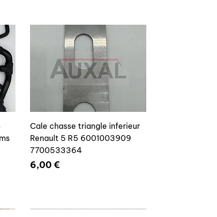
o
Cale chasse triangle inferieur
ams
Renault 5 R5 6001003909
7700533364
Prix
6,00 €