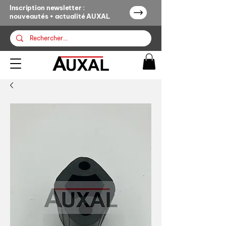
Inscription newsletter :
nouveautés + actualité AUXAL