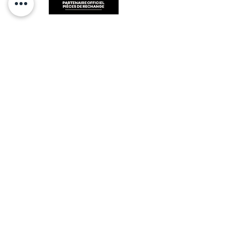
RESTEZ CONECTÉ
HORAIRES D'OUVERTURE
Lundi : 14h - 17h
Mardi : 9h - 12h 14h - 17h
Mercredi : Fermé
Jeudi : 9h - 12h 14h - 17h
Vendredi : 9h - 12h