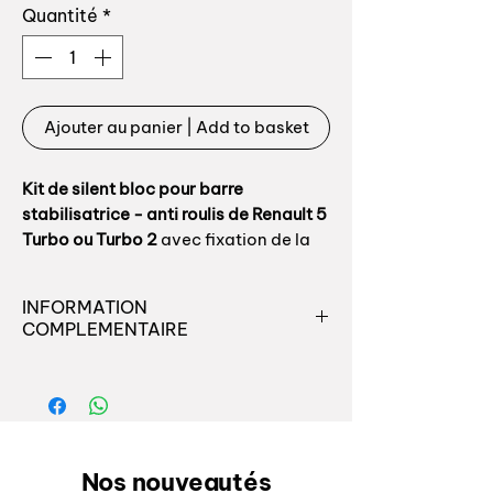
Quantité
*
Ajouter au panier | Add to basket
Kit de silent bloc pour barre
stabilisatrice - anti roulis de Renault 5
Turbo ou Turbo 2
avec fixation de la
barre sur le triangle par boulon
traversant diamètre 10mm
INFORMATION
COMPLEMENTAIRE
Pour barre diamètre 21mm, silent bloc
de palier central spécifique -
Née en 1972, la Renault 5 fut la
fabrication Auxal
première petite citadine
polyvalente, à la fois simple et
Reférences origines :
pimpante. Elle resta en tête des
ventes 10 ans durant, Dans un
Nos nouveautés
- silent bloc central : 6001001559