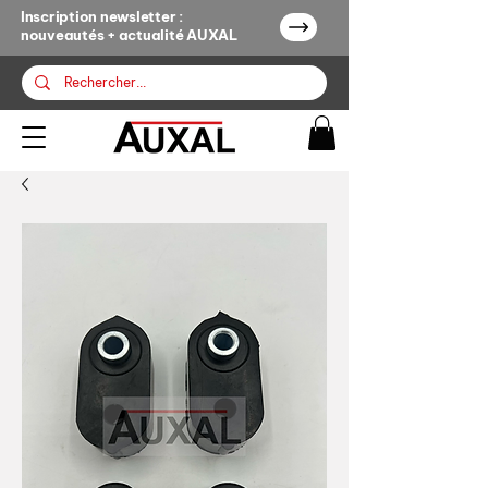
Inscription newsletter :
nouveautés + actualité AUXAL