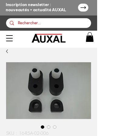
Inscription newsletter :
nouveautés + actualité AUXAL
SKU : 16-R5A-02-006