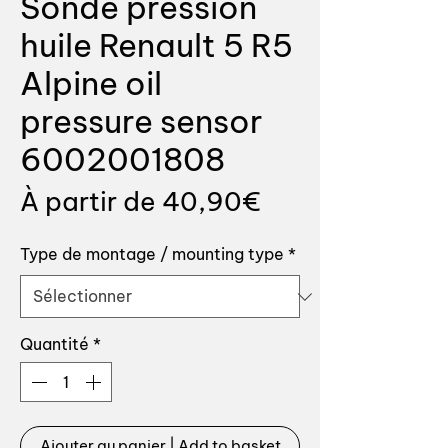
Sonde pression
huile Renault 5 R5
Alpine oil
pressure sensor
6002001808
Prix
À partir de
40,90€
promotionnel
Type de montage / mounting type
*
Quantité
*
Ajouter au panier | Add to basket