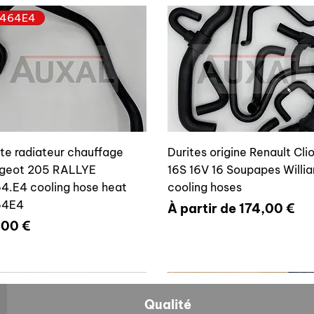
464E4
ite radiateur chauffage
Durites origine Renault Cli
geot 205 RALLYE
16S 16V 16 Soupapes Willi
4.E4 cooling hose heat
cooling hoses
64E4
Prix promotionnel
À partir de
174,00 €
x
,00 €
700804636
6464E4
Qualité