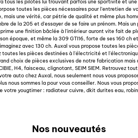
a tous les pilotes lui trouvant parfois une sportivité et une
orpose toutes les pièces nécessaires pour l'entretien de
 mais une vérité, car pétrie de qualité et même plus hom
ombre de la 205 et d'essayer de se faire un prénom. Mais un
rime une finition bâclée à l'intérieur auront vite fait de pl
on époque, et même la 309 GTI16, forte de ses 160 ch et d
s imaginez avec 130 ch. Auxal vous propose toutes les pièc
utes les pièces destinées à l'électricité et l'électroniq
rand choix de pièces exclusives de notre fabrication mais
e CIBIE, H4, faisceau, clignotant, SEIM SIEM. Retrouvez tout
 votre auto chez Auxal, nous seulement nous vous proposon
plus nous sommes la pour vous conseiller. Nous vous propos
de votre yougtimer : radiateur cuivre, dkit durites eau, ro
Nos nouveautés