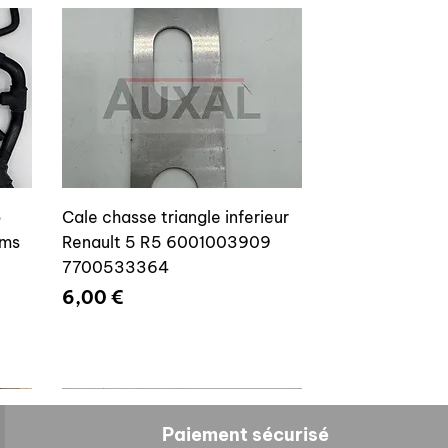
o
Cale chasse triangle inferieur
ams
Renault 5 R5 6001003909
7700533364
Prix
6,00 €
Paiement sécurisé