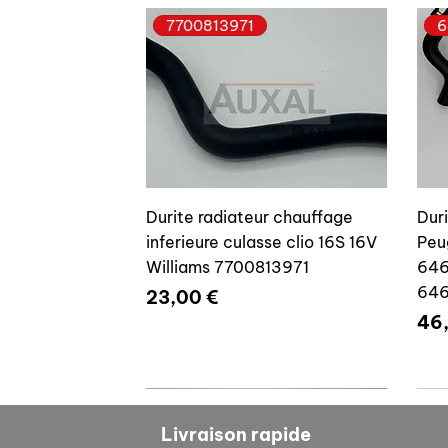
7700813971
6
Durite radiateur chauffage
Dur
inferieure culasse clio 16S 16V
Peu
Williams 7700813971
646
64
Prix
23,00 €
Pri
46
7700804635
7
Livraison rapide