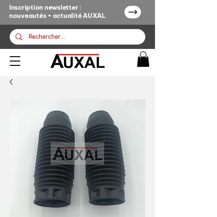
Inscription newsletter :
nouveautés + actualité AUXAL