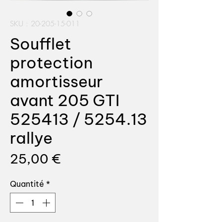
SKU : 20-205-15-011
Soufflet
protection
amortisseur
avant 205 GTI
525413 / 5254.13
rallye
Prix
25,00 €
Quantité
*