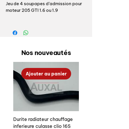
Jeu de 4 soupapes d’admission pour
moteur 205 GTI 1.6 ou 1.9
Pour moteur type :
- 180A/105chs - D6B/B6D/B6E
- 115/130chs
Nos nouveautés
Top qualité fabriquant origine PSA
Longueur : 108,80mm
Ajouter au panier
Diamètre tête : 41,60mm
Diamètre tige: 8,00mm
Angle siège : 45°
Matière : acier silicium-chrome
—————
Durite radiateur chauffage
Set of 4 intake valves for Peugeot
inferieure culasse clio 16S