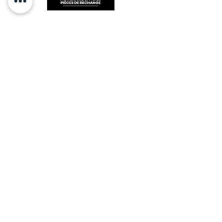
RESTEZ CONECTÉ
HORAIRES D'OUVERTURE
Lundi : 14h - 17h
Mardi : 9h - 12h 14h - 17h
Mercredi : Fermé
Jeudi : 9h - 12h 14h - 17h
Vendredi : 9h - 12h
Visite sur rendez-vous uniquement