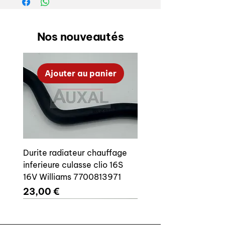
GT Turbo phase 1 or 2
For engine 0130701217
Nos nouveautés
Ajouter au panier
Durite radiateur chauffage
inferieure culasse clio 16S
16V Williams 7700813971
Prix
23,00 €
Ajouter au panier
Ajouter au panier
Ajouter au panier
Ajouter au panier
Ajouter au panier
Ajouter au panier
Ajouter au panier
Ajouter au panier