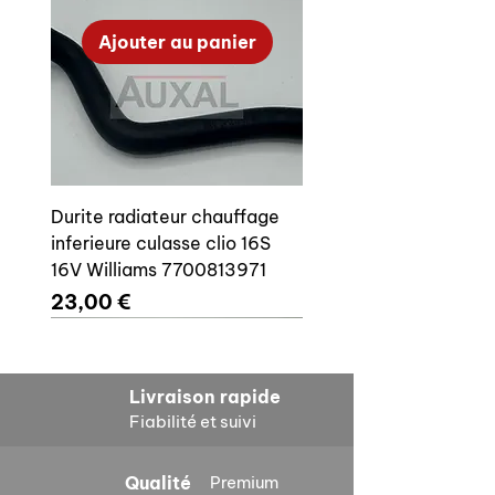
Ajouter au panier
Durite radiateur chauffage
inferieure culasse clio 16S
16V Williams 7700813971
Prix
23,00 €
Ajouter au panier
Ajouter au panier
Ajouter au panier
Ajouter au panier
Ajouter au panier
Ajouter au panier
Ajouter au panier
Ajouter au panier
Livraison rapide
Fiabilité et suivi
Qualité
Premium