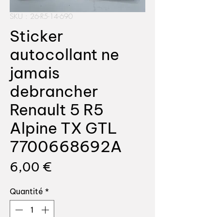
SKU : 26-R5-14-690
Sticker
autocollant ne
jamais
debrancher
Renault 5 R5
Alpine TX GTL
7700668692A
Prix
6,00 €
Quantité
*