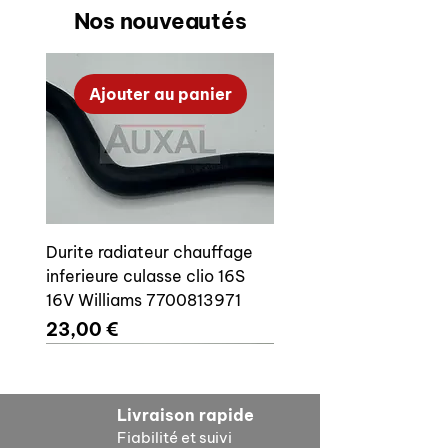
Collé sur le capot côté intérieur
Nos nouveautés
Fabrication Auxal, top qualité
Ajouter au panier
Durite radiateur chauffage
inferieure culasse clio 16S
16V Williams 7700813971
Prix
23,00 €
Ajouter au panier
Ajouter au panier
Ajouter au panier
Ajouter au panier
Ajouter au panier
Ajouter au panier
Ajouter au panier
Ajouter au panier
Livraison rapide
Fiabilité et suivi