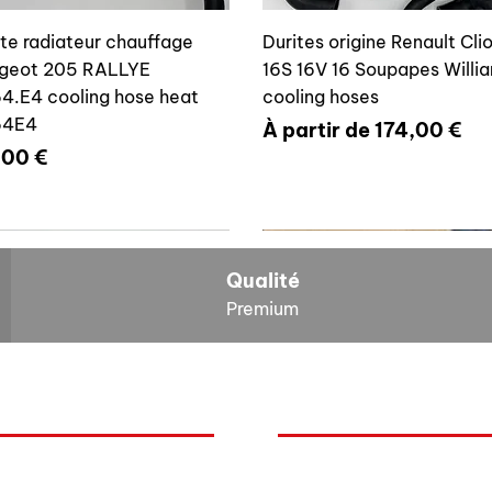
ite radiateur chauffage
Durites origine Renault Cli
geot 205 RALLYE
16S 16V 16 Soupapes Willi
4.E4 cooling hose heat
cooling hoses
64E4
Prix promotionnel
À partir de
174,00 €
x
,00 €
700804636
6464E4
Qualité
Premium
O
NOS BOLIDES
ite vase expansion culasse
Durite radiateur chauffage
quoi Auxal ?
Peugeot
 16S 16V Williams
Peugeot 205 RALLYE 646