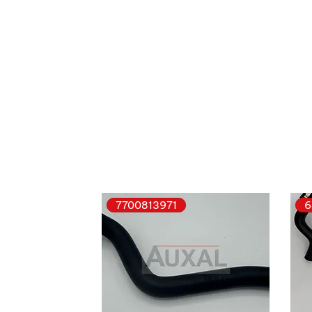
7700813971
6