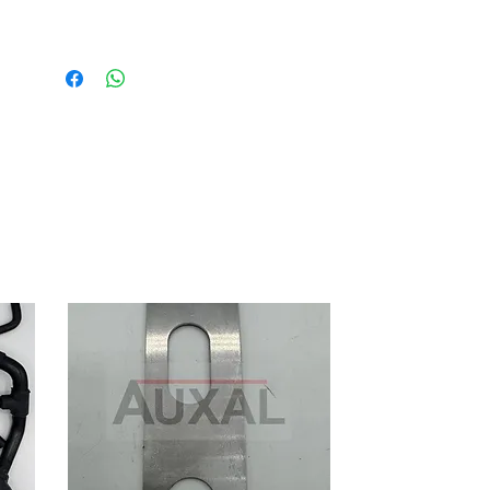
https://www.auxal.fr/page-d-
articles/sticker-exigez-la-piece-
origine-renault-5-r5-7700578900
Référence origine: 7700681121
Fabrication Auxal, top qualité