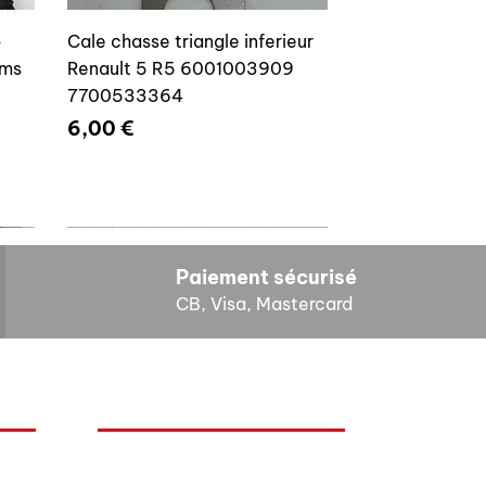
o
Cale chasse triangle inferieur
ams
Renault 5 R5 6001003909
7700533364
Prix
6,00 €
Paiement sécurisé
CB, Visa, Mastercard
HORAIRES D'OUVERTURE
Cales reglage gache coffre R5
Lundi : 14h - 17h
4E4
7700533145
Mardi : 9h - 12h 14h - 17h