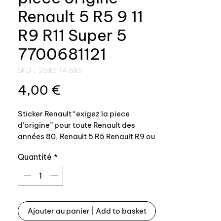
Renault 5 R5 9 11
R9 R11 Super 5
7700681121
SKU : 26-R5-14-685
Prix
4,00 €
Sticker Renault “exigez la piece
d’origine” pour toute Renault des
années 80, Renault 5 R5 Renault R9 ou
R11 turbo Super 5 GT Turbo phase 1 ou
Quantité
*
phase 2
Collé à l’intérieur du capot, attention il
a existé 2 versions, celle ci
dimensions 60x60mm et une version
Ajouter au panier | Add to basket
plus grande, 110x110 disponible ici: