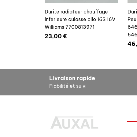
Durite radiateur chauffage
Dur
inferieure culasse clio 16S 16V
Peu
Williams 7700813971
646
64
Prix
23,00 €
Pri
46
7700804635
7
Livraison rapide
Fiabilité et suivi
INF
Durite radiateur chauffage
Cale reglage gache coffre R5
Dur
Pour
inferieure culasse clio 16S 16V
7700533145
clio