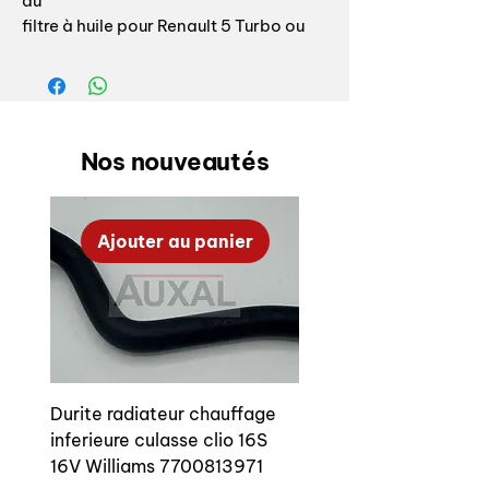
du
filtre à huile pour Renault 5 Turbo ou
Turbo 2
Installé à l’origine sur toutes les R5
turbo / Turbo
Souvent abîmé ou absent
Nos nouveautés
Ajouter au panier
Durite radiateur chauffage
inferieure culasse clio 16S
16V Williams 7700813971