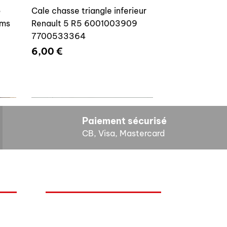
o
Cale chasse triangle inferieur
ams
Renault 5 R5 6001003909
7700533364
Prix
6,00 €
Paiement sécurisé
CB, Visa, Mastercard
HORAIRES D'OUVERTURE
Cales reglage gache coffre R5
Lundi : 14h - 17h
4E4
7700533145
Mardi : 9h - 12h 14h - 17h