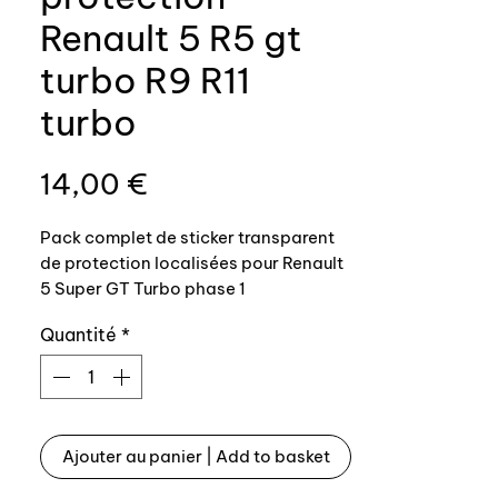
Renault 5 R5 gt
turbo R9 R11
turbo
Prix
14,00 €
Pack complet de sticker transparent
de protection localisées pour Renault
5 Super GT Turbo phase 1
- stickers protection vis serrure /
Quantité
*
gâche de porte x 6
- sticker protection numéro de série
véhicule x 1
- sticker protection tablier /
frottement durites de chauffage x 1
Ajouter au panier | Add to basket
Adhésif polyuréthane anti UV