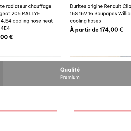
ite radiateur chauffage
Durites origine Renault Cli
geot 205 RALLYE
16S 16V 16 Soupapes Willi
4.E4 cooling hose heat
cooling hoses
64E4
Prix promotionnel
À partir de
174,00 €
x
,00 €
700804636
6464E4
Qualité
Premium
O
NOS BOLIDES
ite vase expansion culasse
Durite radiateur chauffage
quoi Auxal ?
Peugeot
 16S 16V Williams
Peugeot 205 RALLYE 646
Renault