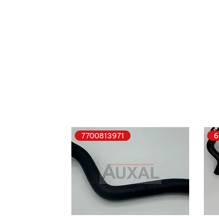
7700813971
6