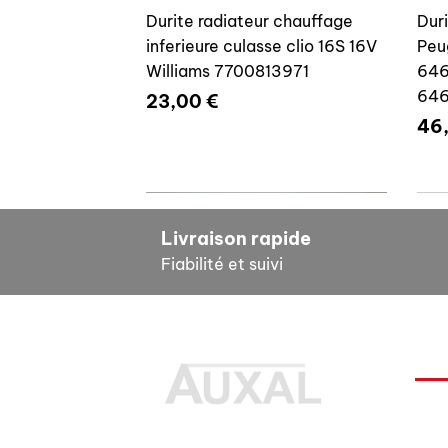
Durite radiateur chauffage
Dur
inferieure culasse clio 16S 16V
Peu
Williams 7700813971
646
64
Prix
23,00 €
Pri
46
7700804635
7
Livraison rapide
Fiabilité et suivi
INF
Durite radiateur chauffage
Cale reglage gache coffre R5
Dur
Pour
inferieure culasse clio 16S 16V
7700533145
clio
Des pièces 100% conformes à
FAQ