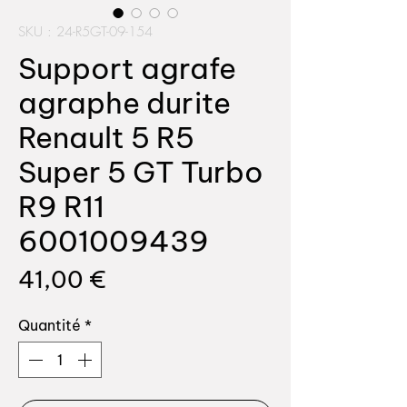
SKU : 24-R5GT-09-154
Support agrafe
agraphe durite
Renault 5 R5
Super 5 GT Turbo
R9 R11
6001009439
Prix
41,00 €
Quantité
*