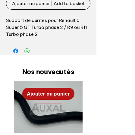
Ajouter au panier | Add to basket
Support de durites pour Renault 5
Super 5 GT Turbo phase 2 / R9 ou R11
Turbo phase 2
Référence origine: 6001009439
Se fixe sur le radiateur partie haute +
support ventilateur et maintient la
Nos nouveautés
durite supérieure de radiateur
6001006589 + durite de débullage
vase 6001021089 (du vase
Ajouter au panier
d'expansion au débulleur).
OEM fixing clip for Super 5 GT Turbo
phase 2 or R9 / R11 Turbo phase 2
OEM reference: 6001006589