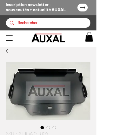
Inscription newsletter :
nouveautés + actualité AUXAL
SKU : 21-R5A-01-005