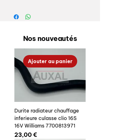
Fabrication auxal, top qualité
Protection cataphorese comme les
pièces origine.
Nos nouveautés
Cette pièce vous permet de remplacer
votre tôle porte batterie origine qui
est très souvent rouillée / abîmée.
Ajouter au panier
Référence origine: 7700571819
Durite radiateur chauffage
inferieure culasse clio 16S
16V Williams 7700813971
Prix
23,00 €