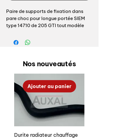
Paire de supports de fixation dans
pare choc pour longue portée SIEM
type 14710 de 205 GTI tout modèle
Fabrication Auxal, livrés avec visserie
inox
Protection peinture polyester poudre
Nos nouveautés
noire polymérisation au four 2 options
disponible : en acier standard ou acier
inoxydable —————————————-
Ajouter au panier
Bracket set for bumper projector of
Peugeot 205 GTI all version Auxal
manufacturing, supply with stainless
steel screw Powder coated black
paint for perfect rust protection
Durite radiateur chauffage