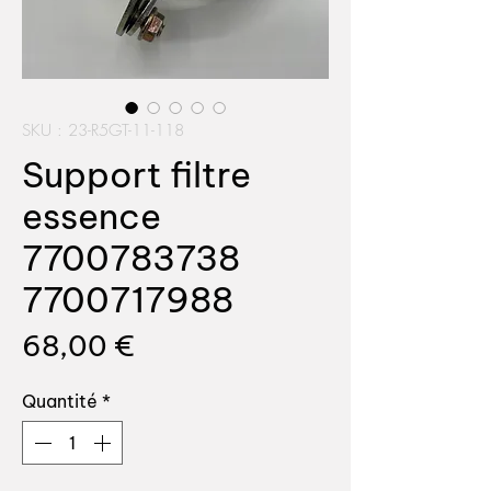
SKU : 23-R5GT-11-118
Support filtre
essence
7700783738
7700717988
Prix
68,00 €
Quantité
*