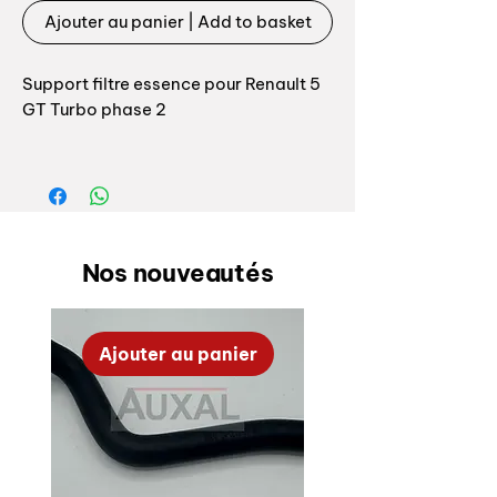
Ajouter au panier | Add to basket
Support filtre essence pour Renault 5
GT Turbo phase 2
Référence collier coté caisse:
7700783738 repère 10
Référence collier de serrage:
7700717988 repère 11
Nos nouveautés
Fuel filter supports for Renault 5 GT
Turbo phase 2
Ajouter au panier
OEM reference for bracket chassis
side: 7700783738 number 10
OEM reference for fuel filter:
7700717988 number 11