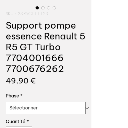
SKU : 23-R5GT-11-123
Support pompe
essence Renault 5
R5 GT Turbo
7704001666
7700676262
Prix
49,90 €
Phase
*
Quantité
*