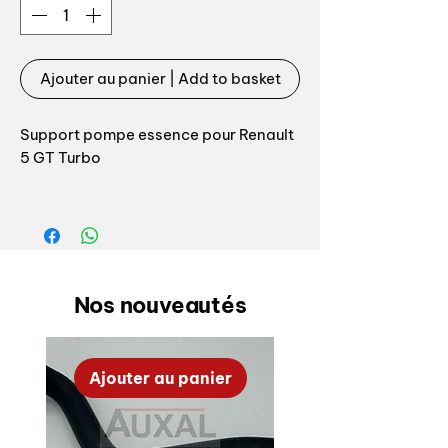
Ajouter au panier | Add to basket
Support pompe essence pour Renault
5 GT Turbo
Référence origine support :
7704001666
Référence origine collier :
7700676262
Nos nouveautés
Livré avec son collier de serrage et sa
visserie
À choisir lors de la commande: phase
Ajouter au panier
1 ou phase 2, le collier étant différent.