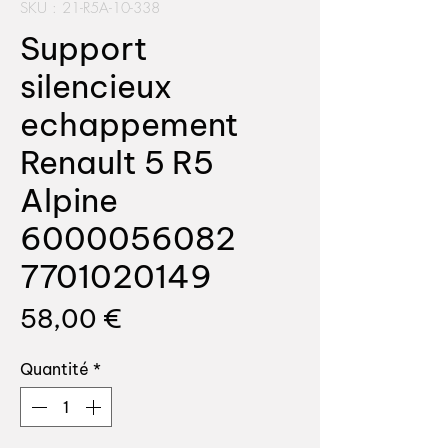
SKU : 21-R5A-10-338
Support
silencieux
echappement
Renault 5 R5
Alpine
6000056082
7701020149
Prix
58,00 €
Quantité
*