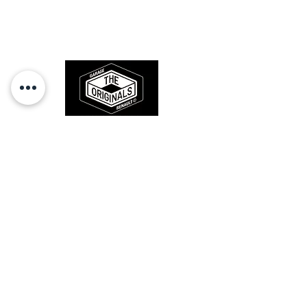
Des pièces 100% conformes à
l'origine, pour remettre votre bolide
sur la route et revivre les sensations
des années 80-90.
RESTEZ CONECTÉ
HORAIRES D'OUVERTURE