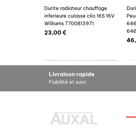
Durite radiateur chauffage
Dur
inferieure culasse clio 16S 16V
Peu
Williams 7700813971
646
64
Prix
23,00 €
Pri
46
7700804635
7
Livraison rapide
Fiabilité et suivi
INF
Durite radiateur chauffage
Cale reglage gache coffre R5
Dur
Pour
inferieure culasse clio 16S 16V
7700533145
clio
Des pièces 100% conformes à
FAQ