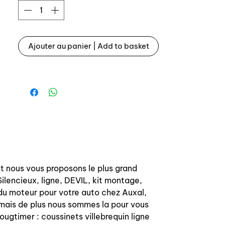
Références origines: 6001004990,
6001004991 et 6001007266
Ajouter au panier | Add to basket
Nous vendons également les supports
au détail:
6001004990
= https://www.auxal.fr/page-d-
articles/support-turbo-renault-5-
r5-super-5-gt-turbo-6001004990
6001004991
= https://www.auxal.fr/page-d-
articles/support-turbo-renault-5-
r5-super-5-gt-turbo-6001004991
t nous vous proposons le plus grand
6001007266
ilencieux, ligne, DEVIL, kit montage,
= https://www.auxal.fr/page-d-
n du moteur pour votre auto chez Auxal,
articles/support-turbo-renault-5-
 mais de plus nous sommes la pour vous
r5-super-5-gt-turbo-6001007266
ougtimer : coussinets villebrequin ligne