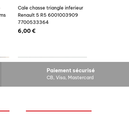
o
Cale chasse triangle inferieur
ams
Renault 5 R5 6001003909
7700533364
Prix
6,00 €
Paiement sécurisé
CB, Visa, Mastercard
HORAIRES D'OUVERTURE
Cales reglage gache coffre R5
Lundi : 14h - 17h
4E4
7700533145
Mardi : 9h - 12h 14h - 17h