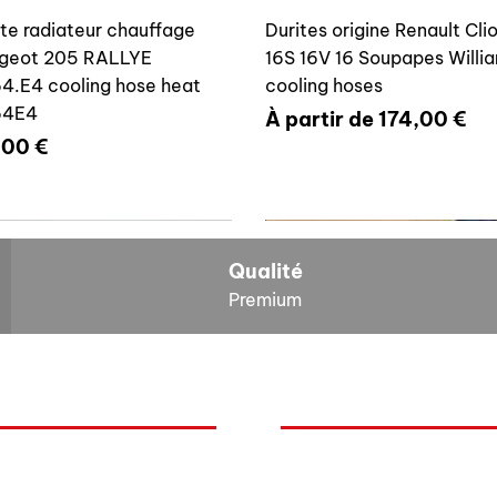
ite radiateur chauffage
Durites origine Renault Cli
geot 205 RALLYE
16S 16V 16 Soupapes Willi
4.E4 cooling hose heat
cooling hoses
64E4
Prix promotionnel
À partir de
174,00 €
x
,00 €
700804636
6464E4
Qualité
Premium
O
NOS BOLIDES
ite vase expansion culasse
Durite radiateur chauffage
quoi Auxal ?
Peugeot
 16S 16V Williams
Peugeot 205 RALLYE 646
Renault