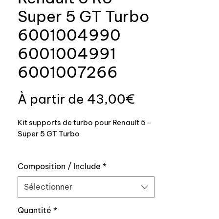
Super 5 GT Turbo
6001004990
6001004991
6001007266
Prix
À partir de
43,00€
promotionnel
Kit supports de turbo pour Renault 5 -
Super 5 GT Turbo
Fabrication en inox pour une meilleure
Composition / Include
*
tenue dans le temps.
Sélectionner
Top qualité
Quantité
*
Pièces numéro 3,7 et 8 sur l'éclaté