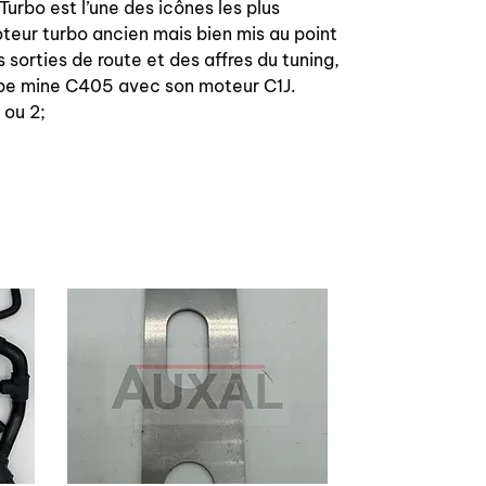
urbo est l’une des icônes les plus
Turbo bracket set for Renault 5 GT
teur turbo ancien mais bien mis au point
Turbo phase 1 or 2
 sorties de route et des affres du tuning,
 type mine C405 avec son moteur C1J.
Top quality, in stainless steel
 ou 2;
OEM references: 6001004990,
6001004991 and 6001007266
You can choice the reference needed
or set on order