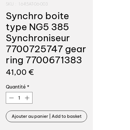
SKU : 16-R5AT-06-003
Synchro boite
type NG5 385
Synchroniseur
7700725747 gear
ring 7700671383
Prix
41,00 €
Quantité
*
Ajouter au panier | Add to basket