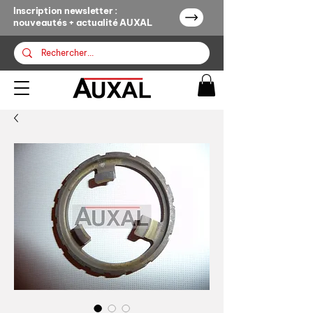
Inscription newsletter :
nouveautés + actualité AUXAL