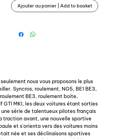
Ajouter au panier | Add to basket
Syncro for 3/4/5 ratios for gearbox
type 385 Renault for Renault 5 Alpine
/ Gordini atmospheric.
OEM reference: 7700708152
New part made by OEM manufacturer.
s seulement nous vous proposons le plus
iller. Syncros, roulement, NG5, BE1 BE3,
it roulement BE3, roulement boite,
lf GTI MKI, les deux voitures étant sorties
une série de talentueux pilotes français
 traction avant, une nouvelle sportive
épaule et s'orienta vers des voitures moins
était née et ses déclinaisons sportives