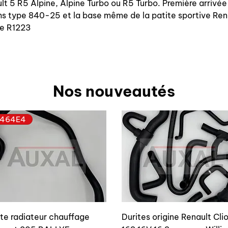
t 5 R5 Alpine, Alpine Turbo ou R5 Turbo. Première arrivée
 type 840-25 et la base même de la patite sportive Renau
pe R1223
Nos nouveautés
464E4
ite radiateur chauffage
Durites origine Renault Cli