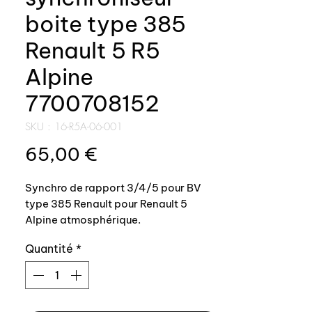
boite type 385
Renault 5 R5
Alpine
7700708152
SKU : 16-R5A-06-001
Prix
65,00 €
Synchro de rapport 3/4/5 pour BV
type 385 Renault pour Renault 5
Alpine atmosphérique.
Quantité
*
Référence origine: 7700708152
Pièce neuve, fabrication Auxal par
fournisseur origine Renault.