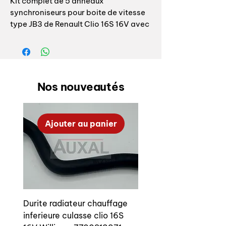
Kit complet de 5 anneaux
synchroniseurs pour boite de vitesse
type JB3 de Renault Clio 16S 16V avec
boite de vitesses de type JB3
Références origine : 7700708152
8200302435 puis 326041339R
Nos nouveautés
OEM gearbox JB3 gear synchro set
for Renault Clio 16S / 16V
Ajouter au panier
OEM references: 7700708152
8200302435 or 326041339R
Durite radiateur chauffage
inferieure culasse clio 16S