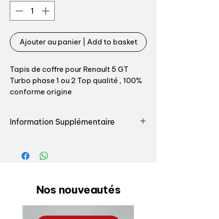
Ajouter au panier | Add to basket
Tapis de coffre pour Renault 5 GT
Turbo phase 1 ou 2 Top qualité , 100%
conforme origine
Coloris: gris anthracite
Information Supplémentaire
Retrouvez toutes les pièces
Rear boot carpet for Renault 5 - Super
destinées à l'habitacle pour votre
5 GT turbo phase 1 or 2 Top quality
auto chez Auxal, nous seulement
Color fade grey
nous vous proposons le plus grand
choix de pièces exclusives de notre
Nos nouveautés
fabrication mais de plus nous
sommes la pour vous conseiller.