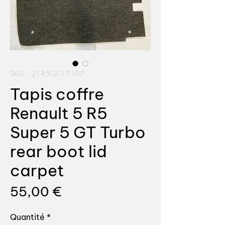
SKU : 21-R5GT-17-107
Tapis coffre
Renault 5 R5
Super 5 GT Turbo
rear boot lid
carpet
Prix
55,00 €
Quantité
*