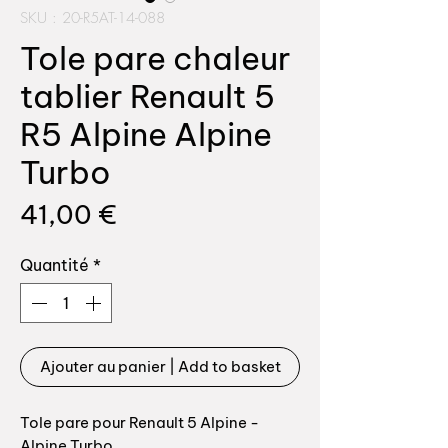
SKU : 20-R5AT-14-088
Tole pare chaleur
tablier Renault 5
R5 Alpine Alpine
Turbo
Prix
41,00 €
Quantité
*
Ajouter au panier | Add to basket
Tole pare pour Renault 5 Alpine -
Alpine Turbo.