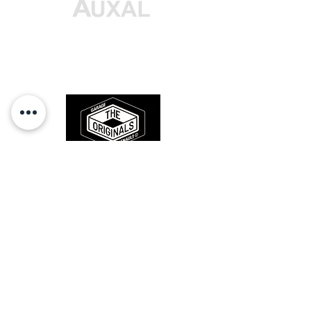
avec moteur XU5 ou XU9.
Prix
Prix
46,00 €
59,00 €
Commercialisée de 1988 à 1992, la
Des pièces 100% conformes à
205 Rallye a été pour Peugeot
l'origine, pour remettre votre bolide
l'occasion de proposer une sportive
sur la route et revivre les sensations
des années 80-90.
pure et dure à un prix abordable.
Animée par un petit moteur
hargneux, la Rallye offrait des
performances honorables et
comme toutes les 205, une tenue
de route exemplaire. Un cocktail qui
ravira tous les pilotes lui trouvant
parfois une sportivité et une
RESTEZ CONECTÉ
efficacité au moins égale à celle de
la GTI, jugée plus bourgeoise. Auxal
vous porpose toutes les pièces
nécessaires pour l'entretien de
votre 205 Rallye avec moteur TU24