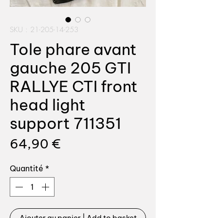
SKU : 21-205-14-253
Tole phare avant
gauche 205 GTI
RALLYE CTI front
head light
support 711351
Prix
64,90 €
Quantité
*
Ajouter au panier | Add to basket