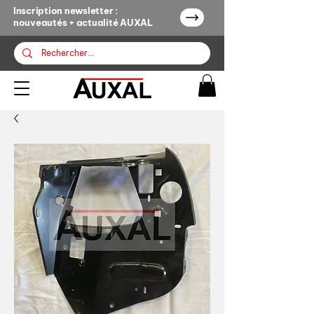
Inscription newsletter :
nouveautés + actualité AUXAL