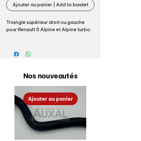
Ajouter au panier | Add to basket
Triangle supérieur droit ou gauche
pour Renault 5 Alpine et Alpine turbo.
Equipé de sa rotule et de ses silents
blocs.
Référence origine: 7700638414 /
7700638415
Nos nouveautés
Produit neuf, 100% conforme origine.
Nous pouvons livrer avec axe +
entretoise + visserie si besoin.
Ajouter au panier
-------------------------------
--------
Front right or left upper wishbone for
Renault 5 Alpine et Alpine turbo.