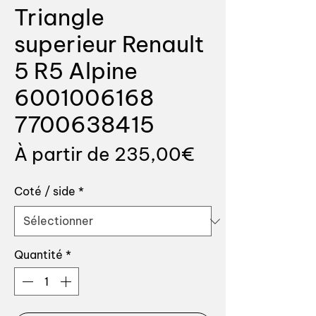
Triangle
superieur Renault
5 R5 Alpine
6001006168
7700638415
Prix
À partir de
235,00€
promotionnel
Coté / side
*
Quantité
*