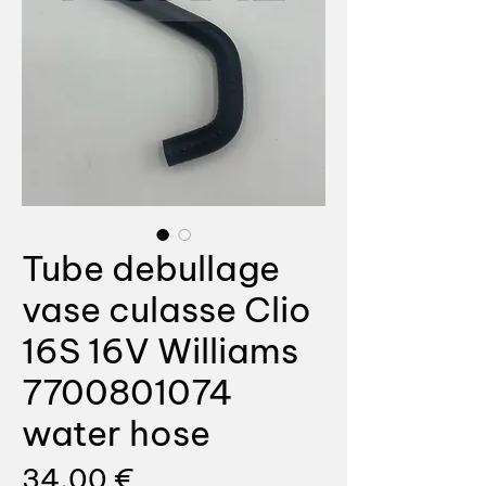
Tube debullage
vase culasse Clio
16S 16V Williams
7700801074
water hose
Prix
34,00 €