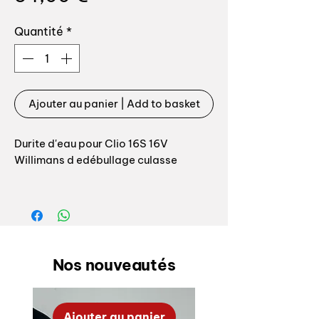
Quantité
*
Ajouter au panier | Add to basket
Durite d'eau pour Clio 16S 16V
Willimans d edébullage culasse
Entre vase et culasse
Référence origine: 7700801074
Durite fabriquée en EPDM par nos
Nos nouveautés
soins aspect et quelité 100%
conforme à l'origine
Ajouter au panier