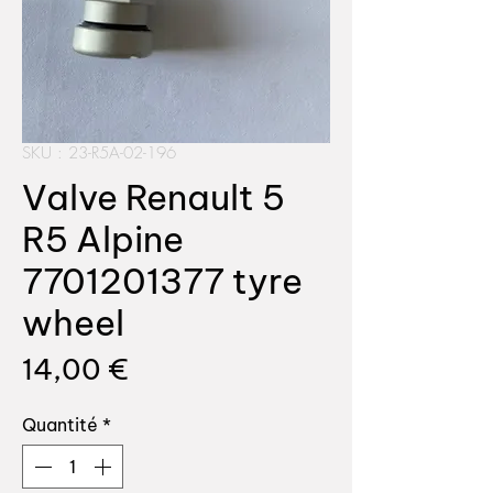
SKU : 23-R5A-02-196
Valve Renault 5
R5 Alpine
7701201377 tyre
wheel
Prix
14,00 €
Quantité
*