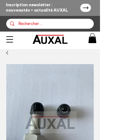
Inscription newsletter :
nouveautés + actualité AUXAL