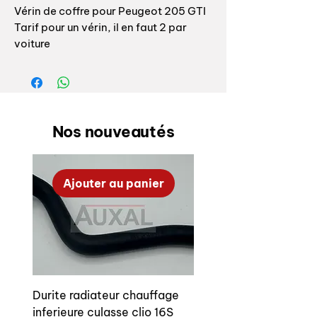
Vérin de coffre pour Peugeot 205 GTI
Tarif pour un vérin, il en faut 2 par
voiture
références origine: 873193 873185
A904
Fabriquant: origine Peugeot
Nos nouveautés
Rear trunk gas spring for Peugeot 205
GTI
Ajouter au panier
OEM references: 873193 – 873185 –
A904
Price for a set / for a complete trunk
Durite radiateur chauffage
inferieure culasse clio 16S