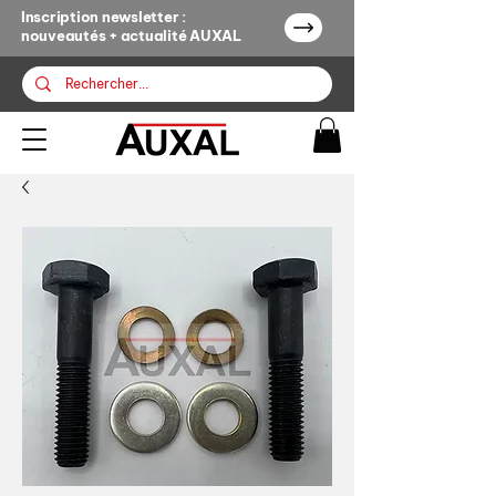
Inscription newsletter :
nouveautés + actualité AUXAL