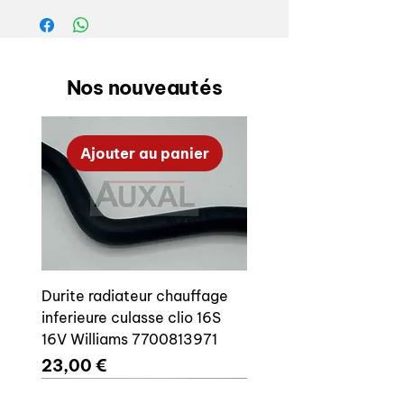
Référence origine:
- vis : 6921 22 x 2
Nos nouveautés
- rondelle: 6948 41 x 2
Peugeot 205 GTI cradle fixing bolts
Ajouter au panier
set
OEM reference:
- bolt : 6921 22 x 2
- washer : 6948 41 x 2
Durite radiateur chauffage
inferieure culasse clio 16S
16V Williams 7700813971
Prix
23,00 €