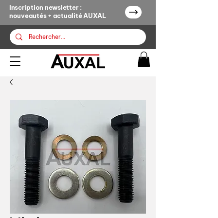
Inscription newsletter :
nouveautés + actualité AUXAL