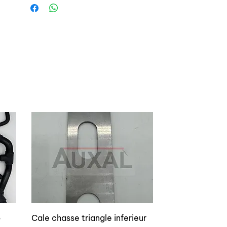
OEM reference:
- complete nut: 3522 39 / 3522.39
o
Cale chasse triangle inferieur