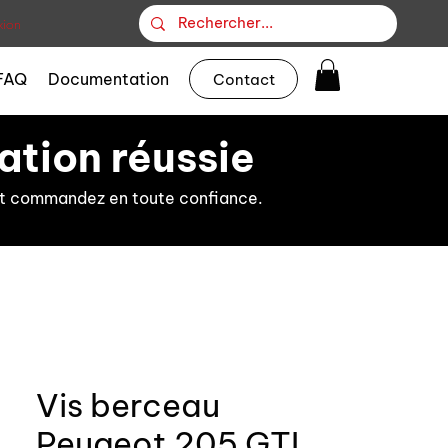
ion
FAQ
Documentation
Contact
ation réussie
s et commandez en toute confiance.
Vis berceau
Peugeot 205 GTI