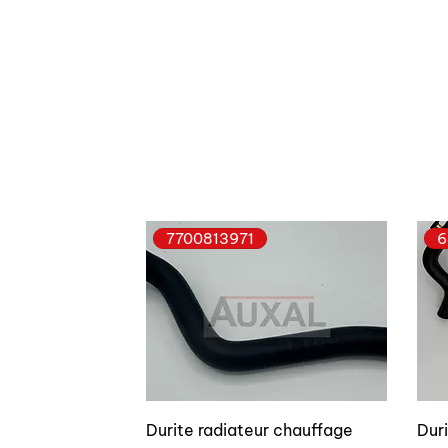
7700813971
6
Durite radiateur chauffage
Dur