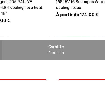
geot 205 RALLYE
16S 16V 16 Soupapes Willi
4.E4 cooling hose heat
cooling hoses
64E4
Prix promotionnel
À partir de
174,00 €
x
,00 €
700804636
6464E4
Qualité
Premium
O
NOS BOLIDES
ite vase expansion culasse
Durite radiateur chauffage
quoi Auxal ?
Peugeot
 16S 16V Williams
Peugeot 205 RALLYE 646
Renault
00804636
cooling hose heat 6464A5
mentation
Volkswagen
x
Prix
00 €
59,00 €