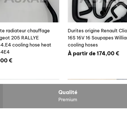
ite radiateur chauffage
Durites origine Renault Cli
geot 205 RALLYE
16S 16V 16 Soupapes Willi
4.E4 cooling hose heat
cooling hoses
64E4
Prix promotionnel
À partir de
174,00 €
x
,00 €
700804636
6464E4
Qualité
Premium
O
NOS BOLIDES