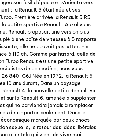
angea son fusil d'épaule et s'orienta vers
We advise to put some cooper grease
ent : la Renault 5 était née et ses
on thread.
urbo. Première arrivée la Renault 5 R5
Sending worldwide, OEM quality
a patite sportive Renault. Auxal vous
guarantee
ne, Renault proposait une version plus
plé à une boîte de vitesses à 5 rapports
ssante, elle ne pouvait pas lutter. Fin
nce à 110 ch. Comme par hasard, celle de
on Turbo Renault est une petite sportive
pécialistes de ce modèle, nous vous
0-26 840-C6J Née en 1972, la Renault 5
ntes 10 ans durant, Dans un paysage
 Renault 4, la nouvelle petite Renault va
nt sur la Renault 6, amenée à supplanter
 et qui ne parviendra jamais à remplacer
e ses deux-portes seulement. Dans le
ise économique marquée par deux chocs
on sexuelle, le retour des idées libérales
’une clientèle qui vient de vivre mai