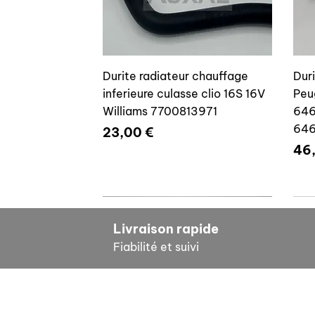
Durite radiateur chauffage
Dur
inferieure culasse clio 16S 16V
Peu
Williams 7700813971
646
64
Prix
23,00 €
Pri
46
7700804635
7
Livraison rapide
Fiabilité et suivi
INF