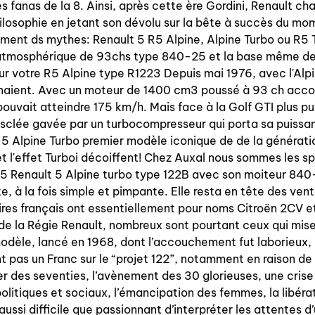
es fanas de la 8. Ainsi, après cette ère Gordini, Renault ch
ilosophie en jetant son dévolu sur la bête à succès du mom
ment ds mythes: Renault 5 R5 Alpine, Alpine Turbo ou R5 T
tmosphérique de 93chs type 840-25 et la base même de l
ur votre R5 Alpine type R1223 Depuis mai 1976, avec l'Alpi
naient. Avec un moteur de 1400 cm3 poussé à 93 ch accou
pouvait atteindre 175 km/h. Mais face à la Golf GTI plus pui
musclée gavée par un turbocompresseur qui porta sa puissa
 5 Alpine Turbo premier modèle iconique de de la générati
 l'effet Turboi décoiffent! Chez Auxal nous sommes les s
R5 Renault 5 Alpine turbo type 122B avec son moiteur 84
te, à la fois simple et pimpante. Elle resta en tête des ve
res français ont essentiellement pour noms Citroën 2CV et
de la Régie Renault, nombreux sont pourtant ceux qui mise
 modèle, lancé en 1968, dont l’accouchement fut laborieux,
nt pas un Franc sur le “projet 122”, notamment en raison d
er des seventies, l’avènement des 30 glorieuses, une cr
litiques et sociaux, l’émancipation des femmes, la libérati
 aussi difficile que passionnant d’interpréter les attentes d