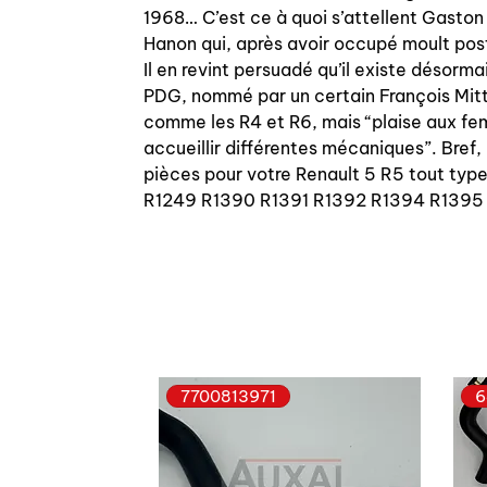
1968… C’est ce à quoi s’attellent Gaston 
Hanon qui, après avoir occupé moult pos
Il en revint persuadé qu’il existe désorm
PDG, nommé par un certain François Mitter
comme les R4 et R6, mais “plaise aux fem
accueillir différentes mécaniques”. Bref,
pièces pour votre Renault 5 R5 tout t
R1249 R1390 R1391 R1392 R1394 R1395
7700813971
6