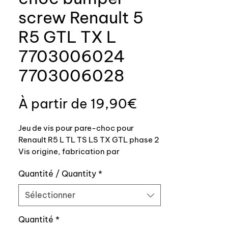
screw Renault 5
R5 GTL TX L
7703006024
7703006028
Prix
À partir de
19,90€
promotionnel
Jeu de vis pour pare-choc pour
Renault R5 L TL TS LS TX GTL phase 2
Vis origine, fabrication par
fournisseur origine le bombé est
Quantité / Quantity
*
conforme à l'origine vis référence
7703006024.
Sélectionner
Références origine: 7703006024
Quantité
*
7703006028