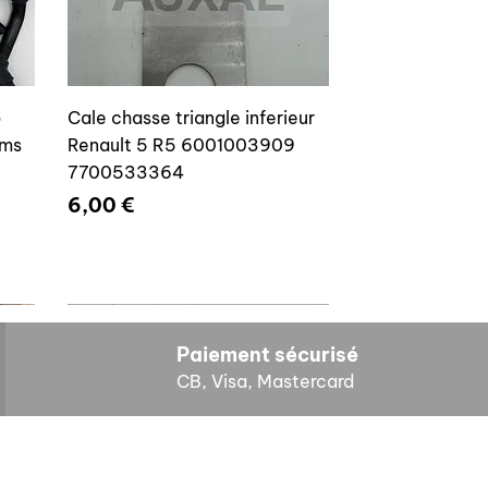
o
Cale chasse triangle inferieur
ams
Renault 5 R5 6001003909
7700533364
Prix
6,00 €
Paiement sécurisé
CB, Visa, Mastercard
HORAIRES D'OUVERTURE