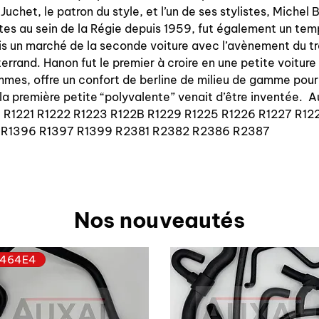
Juchet, le patron du style, et l’un de ses stylistes, Michel
tes au sein de la Régie depuis 1959, fut également un te
ais un marché de la seconde voiture avec l’avènement du tr
rand. Hanon fut le premier à croire en une petite voiture q
mes, offre un confort de berline de milieu de gamme pour r
 la première petite “polyvalente” venait d’être inventée. 
ype R1221 R1222 R1223 R122B R1229 R1225 R1226 R1227 R1
 R1396 R1397 R1399 R2381 R2382 R2386 R2387
Nos nouveautés
464E4