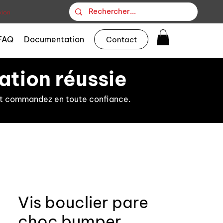
ion
FAQ
Documentation
Contact
ation réussie
s et commandez en toute confiance.
Vis bouclier pare
choc bumper