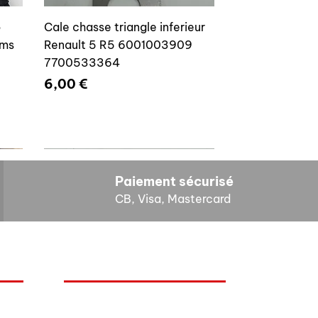
o
Cale chasse triangle inferieur
ams
Renault 5 R5 6001003909
7700533364
Prix
6,00 €
Paiement sécurisé
CB, Visa, Mastercard
HORAIRES D'OUVERTURE
Cales reglage gache coffre R5
Lundi : 14h - 17h
4E4
7700533145
Mardi : 9h - 12h 14h - 17h