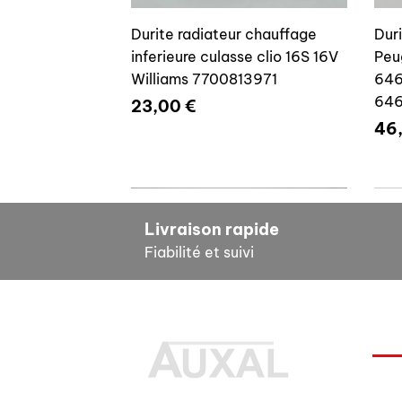
Durite radiateur chauffage
Dur
inferieure culasse clio 16S 16V
Peu
Williams 7700813971
646
64
Prix
23,00 €
Pri
46
7700804635
7
Livraison rapide
Fiabilité et suivi
INF
Durite radiateur chauffage
Cale reglage gache coffre R5
Dur
Pour
inferieure culasse clio 16S 16V
7700533145
clio