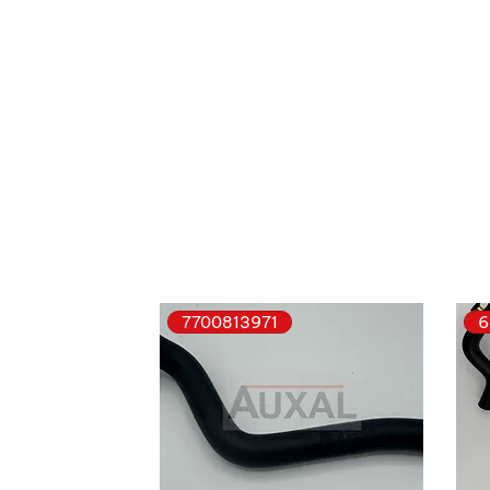
7700813971
6