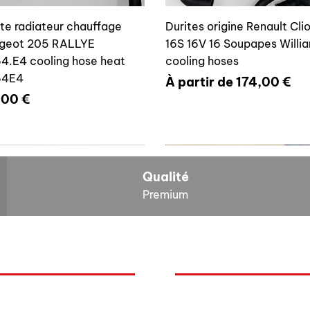
ite radiateur chauffage
Durites origine Renault Cli
geot 205 RALLYE
16S 16V 16 Soupapes Willi
4.E4 cooling hose heat
cooling hoses
64E4
Prix promotionnel
À partir de
174,00 €
x
,00 €
700804636
6464E4
Qualité
Premium
O
NOS BOLIDES
ite vase expansion culasse
Durite radiateur chauffage
quoi Auxal ?
Peugeot
 16S 16V Williams
Peugeot 205 RALLYE 646