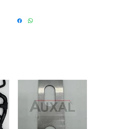
OEM rear or front bumper bolt for
Peugeot 205 GTI or CTI
OEM reference :
- short lenght 7429 47 / 7429.47 /
742947
Supply with nut 693509 / 6935 09 /
6935.09