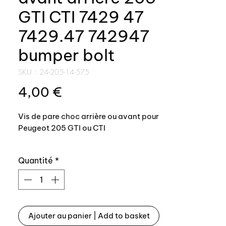
GTI CTI 7429 47
7429.47 742947
bumper bolt
SKU : 24-205-14-575
Prix
4,00 €
Vis de pare choc arrière ou avant pour
Peugeot 205 GTI ou CTI
Référence origine:
Quantité
*
- vis courte 7429 47 / 7429.47 /
742947
Livrées avec son écrou à embase
Ajouter au panier | Add to basket
693509 / 6935 09 / 6935.09