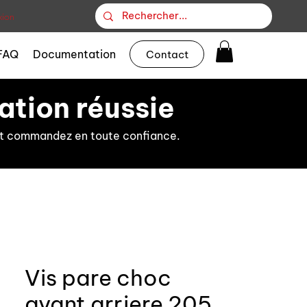
ion
FAQ
Documentation
Contact
ation réussie
s et commandez en toute confiance.
Vis pare choc
avant arriere 205