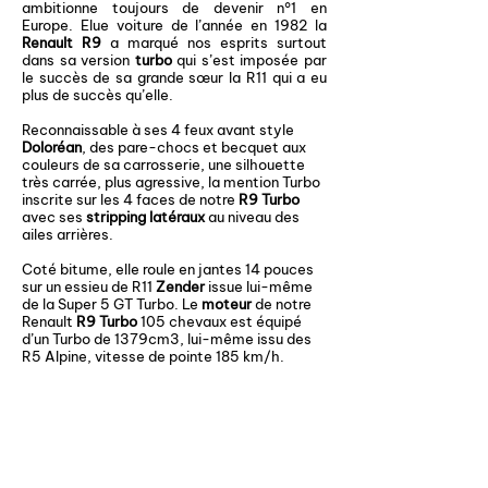
ambitionne toujours de devenir n°1 en
Europe. Elue voiture de l’année en 1982 la
Renault R9
a marqué nos esprits surtout
dans sa version
turbo
qui s’est imposée par
le succès de sa grande sœur la R11 qui a eu
plus de succès qu’elle.
Reconnaissable à ses 4 feux avant style
Doloréan
, des pare-chocs et becquet aux
couleurs de sa carrosserie, une silhouette
très carrée, plus agressive, la mention Turbo
inscrite sur les 4 faces de notre
R9 Turbo
avec ses
stripping latéraux
au niveau des
ailes arrières.
Coté bitume, elle roule en jantes 14 pouces
sur un essieu de R11
Zender
issue lui-même
de la Super 5 GT Turbo. Le
moteur
de notre
Renault
R9 Turbo
105 chevaux est équipé
d’un Turbo de 1379cm3, lui-même issu des
R5 Alpine, vitesse de pointe 185 km/h.