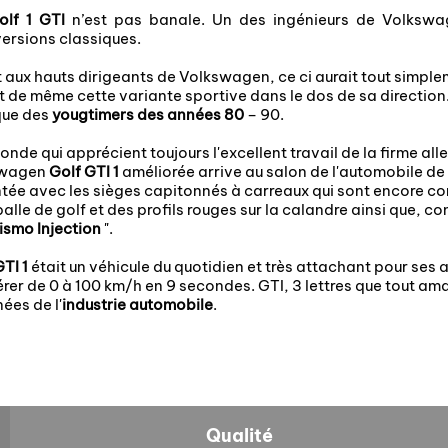
olf 1 GTI
n’est pas banale. Un des ingénieurs de Volkswa
versions classiques.
t aux hauts dirigeants de Volkswagen, ce ci aurait tout simple
t de même cette variante sportive dans le dos de sa direction
que des
yougtimers
des années 80
– 90.
monde qui apprécient toujours l'excellent travail de la firme 
kswagen
Golf GTI 1
améliorée arrive au salon de l'automobile de
sentée avec les sièges capitonnés à carreaux qui sont encore c
e de golf et des profils rouges sur la calandre ainsi que, c
ismo Injection
".
TI 1
était un véhicule du quotidien et très attachant pour ses
rer de 0 à 100 km/h en 9 secondes. GTI, 3 lettres que tout am
es de l'
industrie automobile
.
Qualité