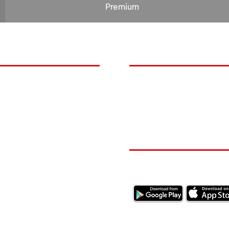
Premium
O
NOS BOLIDES
quoi Auxal ?
Peugeot
Renault
mentation
Volkswagen
itions Générales de Vente
RESTEZ CONECTÉ
ions légales RGPD
ection des données