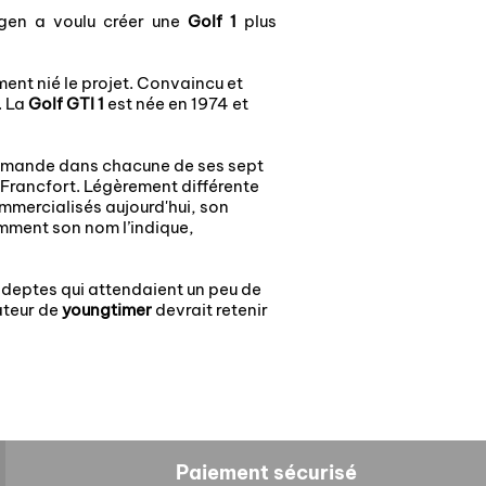
gen a voulu créer une
Golf 1
plus
ment nié le projet. Convaincu et
. La
Golf GTI 1
est née en 1974 et
allemande dans chacune de ses sept
 Francfort. Légèrement différente
ommercialisés aujourd'hui, son
omment son nom l’indique,
 adeptes qui attendaient un peu de
ateur de
youngtimer
devrait retenir
Paiement sécurisé