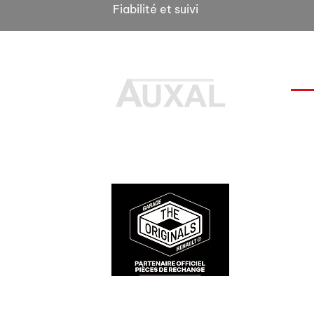
Fiabilité et suivi
INF
Pour
Des pièces 100% conformes à
FAQ
l'origine, pour remettre votre
Docu
bolide sur la route et revivre les
Cond
sensations des années 80-90.
Ment
Prot