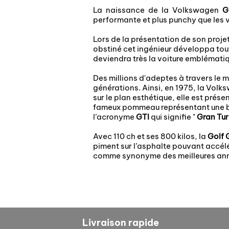
La naissance de la Volkswagen
G
performante et plus punchy que les 
Lors de la présentation de son proje
obstiné cet ingénieur développa tou
deviendra très la voiture emblémati
Des millions d'adeptes à travers le 
générations. Ainsi, en 1975, la Vol
sur le plan esthétique, elle est pré
fameux pommeau représentant une ball
l’acronyme
GTI
qui signifie "
Gran Tur
Avec 110 ch et ses 800 kilos, la
Golf G
piment sur l’asphalte pouvant accélé
comme synonyme des meilleures anné
Livraison rapide