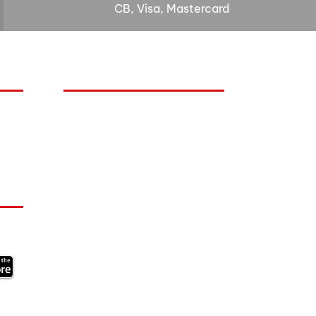
CB, Visa, Mastercard
HORAIRES D'OUVERTURE
Lundi : 14h - 17h
Mardi : 9h - 12h 14h - 17h
Mercredi : Fermé
Jeudi : 9h - 12h 14h - 17h
Vendredi : 9h - 12h
Visite sur rendez-vous
uniquement