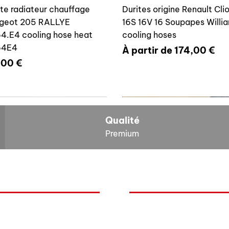
ite radiateur chauffage
Durites origine Renault Cli
geot 205 RALLYE
16S 16V 16 Soupapes Willi
4.E4 cooling hose heat
cooling hoses
64E4
Prix promotionnel
À partir de
174,00 €
x
,00 €
700804636
6464E4
Qualité
Premium
O
NOS BOLIDES
ite vase expansion culasse
Durite radiateur chauffage
quoi Auxal ?
Peugeot
 16S 16V Williams
Peugeot 205 RALLYE 646
Renault
00804636
cooling hose heat 6464A5