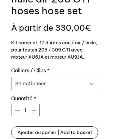
hoses hose set
Prix
À partir de
330,00€
promotionn
Kit complet, 17 durites eau / air / huile,
pour toutes 205 / 309 GTI avec
moteur XU5JA et moteur XU9JA,
XU9J1/Z excepté les versions 105 chs
Colliers / Clips
*
1984 à 1986 et 130 cv avec Modine -
échangeur huile.
Sélectionner
Ce kit comprend :
Quantité
*
10 durites eau:
135125 1351 25
1350 98 135098
Ajouter au panier | Add to basket
130775 1307 75