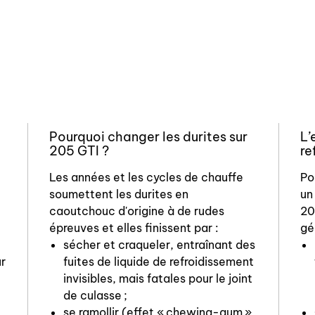
Pourquoi changer les durites sur
L’
205 GTI ?
re
Les années et les cycles de chauffe
Po
soumettent les durites en
un
caoutchouc d'origine à de rudes
20
épreuves et elles finissent par :
gé
sécher et craqueler, entraînant des
ur
fuites de liquide de refroidissement
invisibles, mais fatales pour le joint
de culasse ;
se ramollir (effet « chewing-gum »