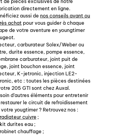
rt de pièces exclusives de notre
10 water cooling hoses
brication directement en ligne.
5 oil system hoses
néficiez aussi de
nos conseils avant ou
2 S.A.D. system hoses
rès achat
pour vous guider à chaque
ape de votre aventure en youngtimer
OEM quality product, not silicon
ugeot.
products than is a tuning option!
jecteur, carburateur Solex/Weber ou
tre, durite essence, pompe essence,
Same kit is available for :
mbrane carburateur, joint puit de
uge, joint bouchon essence, joint
105 chs HERE
130 chs with heat exchanger
jecteur, K-jetronic, injection LE2-
before 1991 HERE
tronic, etc : toutes les pièces destinées
130 chs with heat exchanger after
votre 205 GTI sont chez Auxal.
1991 HERE
soin d’autres éléments pour entretenir
 restaurer le circuit de refroidissement
 votre yougtimer ? Retrouvez nos :
radiateur cuivre
;
kit durites eau ;
robinet chauffage ;