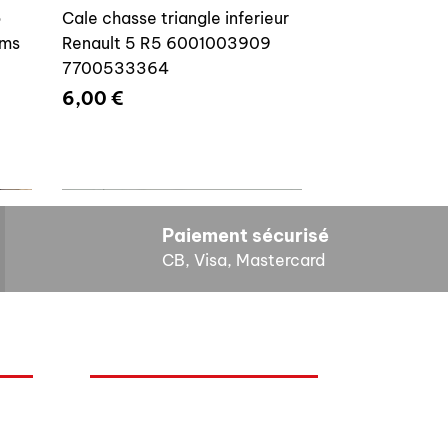
o
Cale chasse triangle inferieur
ams
Renault 5 R5 6001003909
7700533364
Prix
6,00 €
Paiement sécurisé
CB, Visa, Mastercard
HORAIRES D'OUVERTURE
Cales reglage gache coffre R5
Lundi : 14h - 17h
4E4
7700533145
Mardi : 9h - 12h 14h - 17h