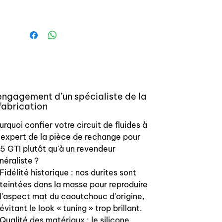
135118 1351 18
1343C3 1343 C3
1307W9 1307 W9
1307 B2 1307B2
1415A1 1415 A1
135104 1351 04
1307C2 1307 C2
engagement d’un spécialiste de la
2 durites pour tiroir d’air additionnel
fabrication
036245
urquoi confier votre circuit de fluides à
036235
 expert de la pièce de rechange pour
5 GTI plutôt qu'à un revendeur
5 durites pour circuit huile
néraliste ?
Fidélité historique : nos durites sont
1192.60
teintées dans la masse pour reproduire
1180.58
l'aspect mat du caoutchouc d'origine,
1192.46
évitant le look « tuning » trop brillant.
1180.59
Qualité des matériaux : le silicone