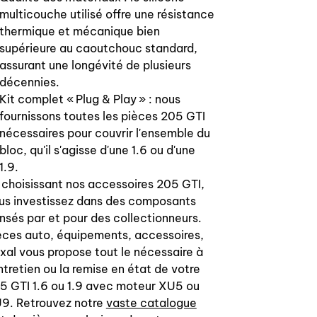
1180.C4
multicouche utilisé offre une résistance
thermique et mécanique bien
supérieure au caoutchouc standard,
assurant une longévité de plusieurs
Fabriquées en France, excellente
décennies.
qualité, identique aux pièces
d'origine.
Kit complet « Plug & Play » : nous
Il s'agit de durites identiques à
fournissons toutes les pièces 205 GTI
l'origine et non pas de durites en
nécessaires pour couvrir l'ensemble du
silicones fabriquées en Chine
.
bloc, qu'il s'agisse d'une 1.6 ou d'une
1.9.
Set of 17 hoses for Peugeot 205
 choisissant nos accessoires 205 GTI,
GTI/CTI 1.6 and 1.9L and 309 GTI 8V.
us investissez dans des composants
nsés par et pour des collectionneurs.
Engine type: XU5JA, XU9JA, XU9J1/Z
èces auto, équipements, accessoires,
except engine 105 and 130HP with
xal vous propose tout le nécessaire à
modine - heat exchanger.
entretien ou la remise en état de votre
5 GTI 1.6 ou 1.9 avec moteur XU5 ou
Kit includes:
9. Retrouvez notre
vaste catalogue