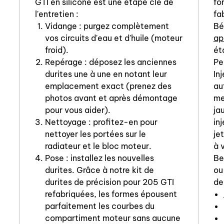
GTI en silicone est une étape clé de
fo
l'entretien :
fa
Vidange : purgez complètement
Bé
vos circuits d'eau et d'huile (moteur
ap
froid).
ét
Repérage : déposez les anciennes
Pe
durites une à une en notant leur
In
emplacement exact (prenez des
au
photos avant et après démontage
me
pour vous aider).
ja
Nettoyage : profitez-en pour
in
nettoyer les portées sur le
je
radiateur et le bloc moteur.
à 
Pose : installez les nouvelles
Be
durites. Grâce à notre kit de
ou
durites de précision pour 205 GTI
de
refabriquées, les formes épousent
parfaitement les courbes du
compartiment moteur sans aucune