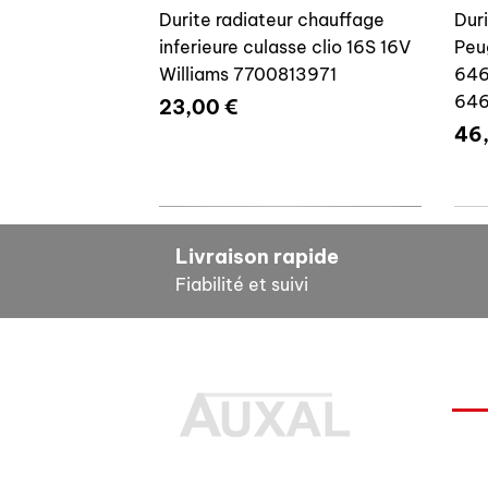
Durite radiateur chauffage
Dur
inferieure culasse clio 16S 16V
Peu
Williams 7700813971
646
64
Prix
23,00 €
Pri
46
7700804635
7
Livraison rapide
Fiabilité et suivi
INF
Durite radiateur chauffage
Cale reglage gache coffre R5
Dur
Pour
inferieure culasse clio 16S 16V
7700533145
clio
Des pièces 100% conformes à
FAQ
Williams 7700804635
77