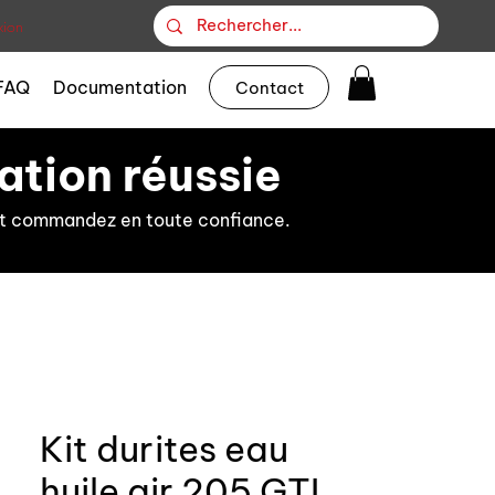
ion
FAQ
Documentation
Contact
ation réussie
s et commandez en toute confiance.
Kit durites eau
huile air 205 GTI