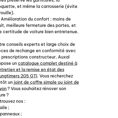
olés préserve les garnitures, la
9023 85
quette, et même la carrosserie (évite
9022 97
rouille).
9023 E2
 Amélioration du confort : moins de
9023 E3
uit, meilleure fermeture des portes, et
e certitude de voiture bien entretenue.
tre conseils experts et large choix de
èces de rechange en conformité avec
s prescriptions constructeur, Auxal
opose un
catalogue complet destiné à
entretien et la remise en état des
ungtimers 205 GTI
. Vous recherchez
utôt un
joint de coffre simple ou joint de
yon
? Vous souhaitez rénover son
ure ?
trouvez nos :
aile ;
panneaux ;