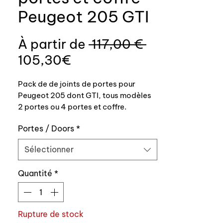
Peugeot 205 GTI
Prix
À partir de
 117,00 € 
Prix
original
105,30€
promotionnel
Pack de de joints de portes pour
Peugeot 205 dont GTI, tous modèles
2 portes ou 4 portes et coffre.
Portes / Doors
*
Profil 100% conforme origine,
fabrication Auxal, 2 longueurs pour
Sélectionner
les 2 portes (pour une voiture 4
portes, il vous suffit de sélectionner
Quantité
*
cette option).
Nous ne disposons pour le moment
d'une seule couleur noir FXX qui peut
Rupture de stock
se monter sur toutes les versions de