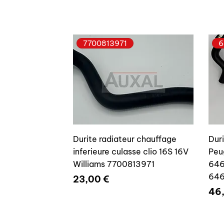
7700813971
6
Durite radiateur chauffage
Dur
inferieure culasse clio 16S 16V
Peu
Williams 7700813971
646
64
Prix
23,00 €
Pri
46