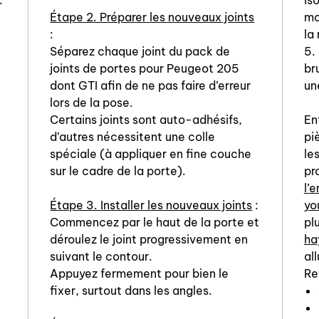
.
is
Étape 2. Préparer les nouveaux joints
mo
:
la 
Séparez chaque joint du pack de
5.
joints de portes pour Peugeot 205
br
dont GTI afin de ne pas faire d’erreur
un
lors de la pose.
Certains joints sont auto-adhésifs,
En
d’autres nécessitent une colle
pi
spéciale (à appliquer en fine couche
le
sur le cadre de la porte).
pr
l’
Étape 3. Installer les nouveaux joints
:
yo
Commencez par le haut de la porte et
pl
déroulez le joint progressivement en
ha
suivant le contour.
all
Appuyez fermement pour bien le
Re
fixer, surtout dans les angles.