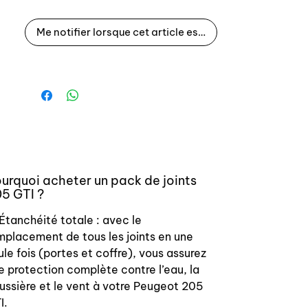
205 en remplacement.
Me notifier lorsque cet article est disponible
Références d'origine :
Coffre : 8707.40 870740
Portes :
9023 37
9023 43
9023 96
urquoi acheter un pack de joints
9023 86
5 GTI ?
9023 39
9023 38
 Étanchéité totale : avec le
9023 85
mplacement de tous les joints en une
9022 97
ule fois (portes et coffre), vous assurez
9023 E2
e protection complète contre l’eau, la
9023 E3
ussière et le vent à votre Peugeot 205
I.