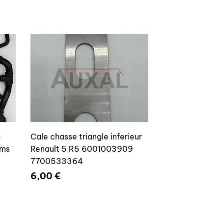
o
Cale chasse triangle inferieur
ams
Renault 5 R5 6001003909
7700533364
Prix
6,00 €