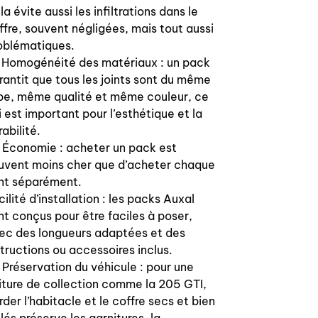
OEM door seal + trunk seal set for for
la évite aussi les infiltrations dans le
Peugeot 205 include GTI, color black
ffre, souvent négligées, mais tout aussi
FXX for 2 or 4 doors car (need to
oblématiques.
ordered 2 sets for 4 doors car)
 Homogénéité des matériaux : un pack
rantit que tous les joints sont du même
Lenght for a door, we also propose a
pe, même qualité et même couleur, ce
complete 2 doors set, one door seal
i est important pour l’esthétique et la
only or trunk seal:
rabilité.
 Économie : acheter un pack est
OEM references:
uvent moins cher que d’acheter chaque
int séparément.
Trunk : 8707.40 870740
cilité d’installation : les packs Auxal
nt conçus pour être faciles à poser,
Doors :
ec des longueurs adaptées et des
9023 37
structions ou accessoires inclus.
9023 43
 Préservation du véhicule : pour une
9023 96
iture de collection comme la 205 GTI,
9023 86
9023 39
rder l’habitacle et le coffre secs et bien
9023 38