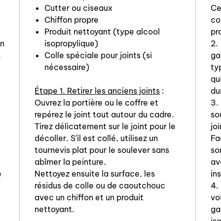
Cutter ou ciseaux
Ce
Chiffon propre
co
Produit nettoyant (type alcool
pr
on
isopropylique)
2.
,
Colle spéciale pour joints (si
ga
nécessaire)
ty
qu
Étape 1. Retirer les anciens joints
:
du
Ouvrez la portière ou le coffre et
3.
repérez le joint tout autour du cadre.
so
Tirez délicatement sur le joint pour le
jo
décoller. S’il est collé, utilisez un
Fa
tournevis plat pour le soulever sans
so
abîmer la peinture.
av
e
Nettoyez ensuite la surface, les
in
résidus de colle ou de caoutchouc
4.
avec un chiffon et un produit
vo
nettoyant.
ga