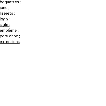
baguettes ;
jonc ;
liserets ;
logo
;
sigle
;
emblème
;
pare choc ;
extensions
.