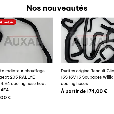
Nos nouveautés
464E4
ite radiateur chauffage
Durites origine Renault Cli
geot 205 RALLYE
16S 16V 16 Soupapes Willi
4.E4 cooling hose heat
cooling hoses
64E4
Prix promotionnel
À partir de
174,00 €
x
,00 €