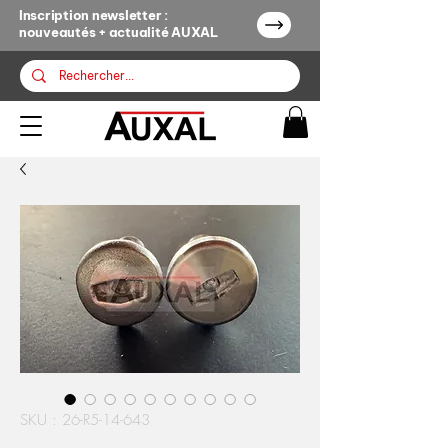
Inscription newsletter :
nouveautés + actualité AUXAL
SKU : 26-R5-14-643